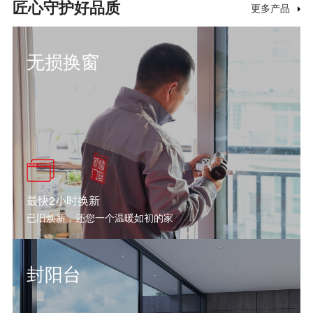
匠心守护好品质
更多产品
无损换窗
最快2小时换新
已旧焕新，还您一个温暖如初的家
封阳台