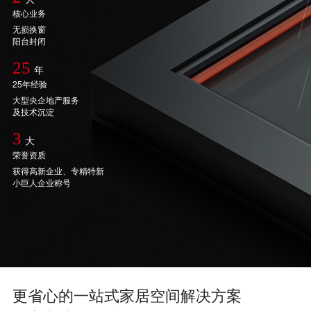
核心业务
无损换窗
阳台封闭
25
年
25年经验
大型央企地产服务
及技术沉淀
3
大
荣誉资质
获得高新企业、专精特新
小巨人企业称号
更省心的一站式家居空间解决方案